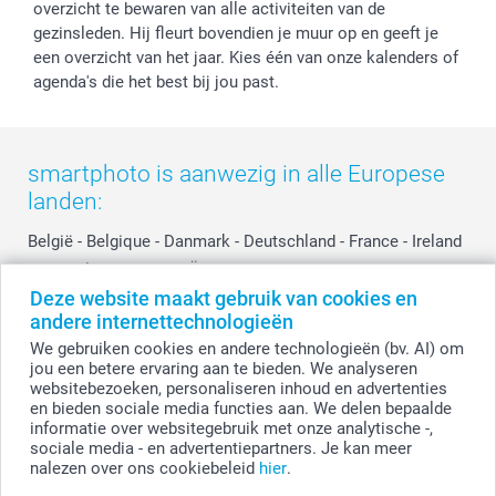
overzicht te bewaren van alle activiteiten van de
gezinsleden. Hij fleurt bovendien je muur op en geeft je
een overzicht van het jaar. Kies één van onze kalenders of
agenda's die het best bij jou past.
smartphoto is aanwezig in alle Europese
landen:
België
-
Belgique
-
Danmark
-
Deutschland
-
France
-
Ireland
-
Nederland
-
Norge
-
Österreich
-
Schweiz
-
Suisse
-
Deze website maakt gebruik van cookies en
Switzerland
-
Suomi
-
Sverige
-
United Kingdom
-
andere internettechnologieën
Other Countries
We gebruiken cookies en andere technologieën (bv. AI) om
jou een betere ervaring aan te bieden. We analyseren
websitebezoeken, personaliseren inhoud en advertenties
Alle prijzen zijn in EURO (€) inclusief BTW en exclusief verzendkosten.
en bieden sociale media functies aan. We delen bepaalde
informatie over websitegebruik met onze analytische -,
sociale media - en advertentiepartners. Je kan meer
nalezen over ons cookiebeleid
hier
.
© smartphoto group. Alle rechten voorbehouden.
Disclaimer