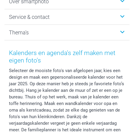
Over smartphoto
Fotoboeken
Wanddecoratie
smartphoto
Service & contact
Fotocadeaus
Vacatures
Kalenders & agenda's
Sitemap
Service & Contact
Thema's
Kaarten
Bestelproces
Tevredenheidsgarantie
Voorwaarden
Mijn account
Kerst
Herroepingsrecht
Mijn orderstatus
Baby
Kalenders en agenda's zelf maken met
Privacy
smartbonus
Moederdag
eigen foto's
Cookiebeleid
smartfriends
Vaderdag
Selecteer de mooiste foto's van afgelopen jaar, kies een
Reviews
service@smartphoto.nl
Huwelijk
design en maak een gepersonaliseerde kalender voor het
Prijslijst
Affiliate partnerprogramma
jaar 2025. Op deze manier heb je steeds je favoriete foto’s
Investor Relations
Partnerships
dichtbij. Hang je kalender aan de muur of zet er een op je
Influencer partnerprogramma
bureau. Thuis of op het werk, maak van je kalender een
toffe herinnering. Maak een wandkalender voor opa en
oma als kerstcadeau, zodat ze elke dag genieten van de
foto's van hun kleinkinderen. Dankzij de
verjaardagskalender vergeet je geen enkele verjaardag
meer. De familieplanner is het ideale instrument om een