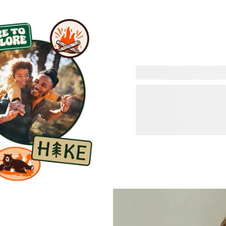
Elke vader heeft zijn eigen
Vaderdagdesigns voor allerl
zorgzaam, trots of altijd k
hem past en bekijk alle pr
maken al vanaf de eerste kl