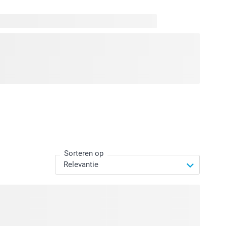
ergetelijks met een gepersonaliseerd bootleg T-shirt
 leuke foto’s van je vader, of verras hem met een T-shirt
n voor een cadeau dat persoonlijk, speels en vol liefde is.
spireerde design geeft elke foto extra karakter en maakt van
anger. Perfect voor vaders die houden van een goede grap en
en originele twist. Makkelijk te personaliseren en nóg
derdag T-shirt is een unieke manier om jouw favoriete man
Sorteren op