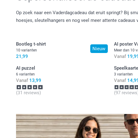
Op zoek naar een Vaderdagcadeau dat eruit springt? Bij sma
hoesjes, sleutelhangers en nog veel meer attente cadeaus v
Bootleg t-shirt
AI poster 
Nieuw
10 varianten
Meer dan 10 v
21,99
Vanaf
19,9
AI puzzel
Speelkaart
6 varianten
3 varianten
Vanaf
13,99
Vanaf
14,9
(31 reviews)
(97 reviews