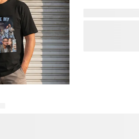
Maak van Vaderdag iets onv
speciaal voor papa. Gebruik
met foto’s van zijn kindere
Het opvallende, retro-geïn
dit T-shirt een echte blikv
sentimentele cadeaus met e
leuker om te geven: dit Va
in het zonnetje te zetten.
ten