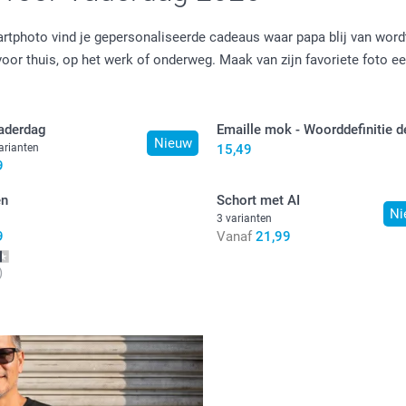
rtphoto vind je gepersonaliseerde cadeaus waar papa blij van wordt
oor thuis, op het werk of onderweg. Maak van zijn favoriete foto e
Vaderdag
Emaille mok - Woorddefinitie d
Nieuw
arianten
15,49
9
en
Schort met AI
Ni
3 varianten
9
Vanaf
21,99
)