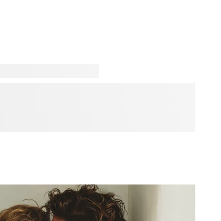
 stijl, en daar begint jouw cadeau precies. Ontdek
ei soorten vaderfiguren, van avontuurlijk en speels tot
laar met een grapje. Kies eerst het design dat het beste bij
oducten die je kan personaliseren. Zo wordt een cadeau
ik makkelijker, persoonlijker en veel leuker.