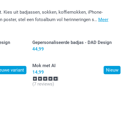
. Kies uit badjassen, sokken, koffiemokken, iPhone-
en poster, stel een fotoalbum vol herinneringen s…
Meer
esign
Gepersonaliseerde badjas - DAD Design
44,99
Mok met AI
euwe variant
Nieuw
14,99
(7 reviews)