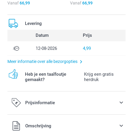
Vanaf
66,99
Vanaf
66,99
Levering
Datum
Prijs
12-08-2026
4,99
Meer informatie over alle bezorgopties
Heb je een taalfoutje
Krijg een gratis
gemaakt?
herdruk
Prijsinformatie
Alle prijzen zijn in EURO (€) inclusief BTW en exclusief
Omschrijving
verzendkosten.