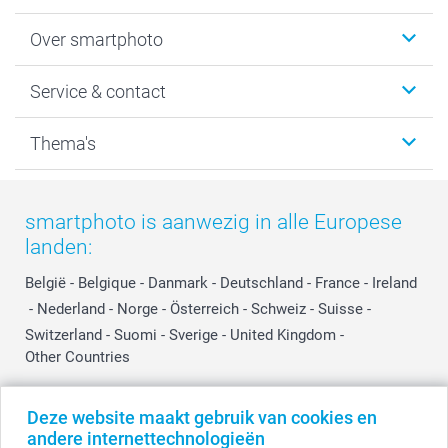
Foto's afdrukken
Over smartphoto
Fotoboeken
Wanddecoratie
smartphoto
Service & contact
Fotocadeaus
Vacatures
Kalenders & agenda's
Sitemap
Service & Contact
Thema's
Kaarten
Bestelproces
Tevredenheidsgarantie
Voorwaarden
Mijn account
Kerst
Herroepingsrecht
Mijn orderstatus
Baby
smartphoto is aanwezig in alle Europese
Privacy
smartbonus
Moederdag
landen:
Cookiebeleid
smartfriends
Vaderdag
Reviews
service@smartphoto.nl
Huwelijk
België
-
Belgique
-
Danmark
-
Deutschland
-
France
-
Ireland
Prijslijst
Affiliate partnerprogramma
-
Nederland
-
Norge
-
Österreich
-
Schweiz
-
Suisse
-
Investor Relations
Partnerships
Switzerland
-
Suomi
-
Sverige
-
United Kingdom
-
Other Countries
Influencer partnerprogramma
Deze website maakt gebruik van cookies en
Alle prijzen zijn in EURO (€) inclusief BTW en exclusief verzendkosten.
andere internettechnologieën