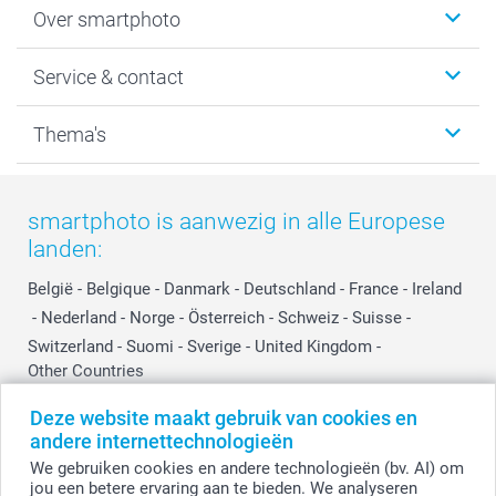
Over smartphoto
Fotoboeken
Wanddecoratie
smartphoto
Service & contact
Fotocadeaus
Vacatures
Kalenders & agenda's
Sitemap
Service & Contact
Thema's
Kaarten
Bestelproces
Tevredenheidsgarantie
Voorwaarden
Mijn account
Kerst
Herroepingsrecht
Mijn orderstatus
Baby
smartphoto is aanwezig in alle Europese
Privacy
smartbonus
Moederdag
landen:
Cookiebeleid
smartfriends
Vaderdag
Reviews
service@smartphoto.nl
Huwelijk
België
-
Belgique
-
Danmark
-
Deutschland
-
France
-
Ireland
Prijslijst
Affiliate partnerprogramma
-
Nederland
-
Norge
-
Österreich
-
Schweiz
-
Suisse
-
Investor Relations
Partnerships
Switzerland
-
Suomi
-
Sverige
-
United Kingdom
-
Other Countries
Influencer partnerprogramma
Deze website maakt gebruik van cookies en
andere internettechnologieën
Alle prijzen zijn in EURO (€) inclusief BTW en exclusief verzendkosten.
We gebruiken cookies en andere technologieën (bv. AI) om
jou een betere ervaring aan te bieden. We analyseren