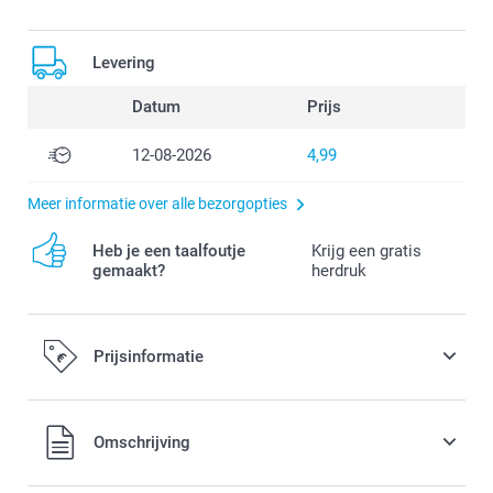
Levering
Datum
Prijs
12-08-2026
4,99
Meer informatie over alle bezorgopties
Heb je een taalfoutje
Krijg een gratis
gemaakt?
herdruk
Prijsinformatie
Alle prijzen zijn in EURO (€) inclusief BTW en exclusief
Omschrijving
verzendkosten.