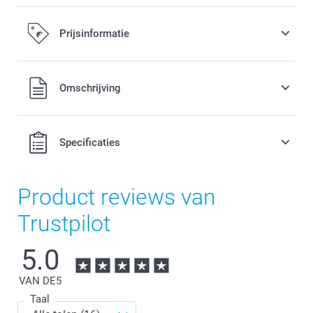
Prijsinformatie
Alle prijzen zijn in EURO (€) inclusief BTW en exclusief
Omschrijving
verzendkosten.
Specificaties
Product reviews van
Trustpilot
5.0
VAN DE
5
Taal