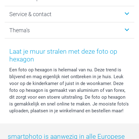
Fotoboeken
Wanddecoratie
smartphoto
Service & contact
Fotocadeaus
Vacatures
Kalenders & agenda's
Sitemap
Service & Contact
Thema's
Kaarten
Bestelproces
Tevredenheidsgarantie
Voorwaarden
Mijn account
Kerst
Herroepingsrecht
Mijn orderstatus
Baby
Laat je muur stralen met deze foto op
Privacy
smartbonus
Moederdag
hexagon
Cookiebeleid
smartfriends
Vaderdag
Een foto op hexagon is helemaal van nu. Deze trend is
Reviews
service@smartphoto.nl
Huwelijk
blijvend en mag eigenlijk niet ontbreken in je huis. Leuk
Prijslijst
Affiliate partnerprogramma
voor op de kinderkamer of juist in de woonkamer. Deze
Investor Relations
Partnerships
foto op hexagon is gemaakt van aluminium of van forex,
Influencer partnerprogramma
dit zorgt voor een stoere uitstraling. De foto op hexagon
is gemakkelijk en snel online te maken. Je mooiste foto's
uploaden, plaatsen in je winkelmand en bestellen maar!
smartphoto is aanwezig in alle Europese