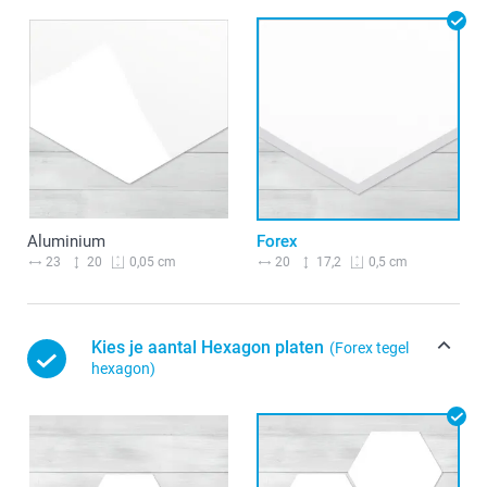
Aluminium
Forex
23
20
20
17,2
0,05 cm
0,5 cm
Kies je aantal Hexagon platen
(Forex tegel
hexagon)