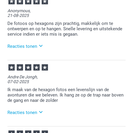
11:37
Bedankt voor je review. Fijn dat je blij bent met de
Anonymous,
kwaliteit van je foto. Heel veel plezier er van!
21-08-2025
De fotoos op hexagons zijn prachtig, makkelijk om te
ontwerpen en op te hangen. Snelle levering en uitstekende
service indien er iets mis is gegaan.
Reacties tonen
21-08-2025
11:17
Bedankt voor je review. Leuk om te horen dat je
Andre De Jongh,
tevreden bent! Heel veel plezier van je hexagons en
07-02-2025
we zien je graag nog eens terug bij Smartphoto.
Ik maak van de hexagon fotos een levenslijn van de
avonturen die we beleven. Ik hang ze op de trap naar boven
de gang en naar de zolder
Reacties tonen
10-02-2025
11:43