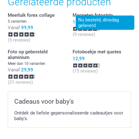
Gerelateerde producten
Smartphoto.
Meerluik forex collage
Magneten fotostrip
13:15
Nu besteld, dinsdag
Dat komt zeker goed !!
5 varianten
13,99
geleverd
Vanaf
99,99
(9 reviews)
(5 reviews)
Foto op geborsteld
Fotoboekje met quotes
aluminium
12,99
Meer dan 10 varianten
Vanaf
29,99
(15 reviews)
(31 reviews)
Cadeaus voor baby's
Ontdek de liefste gepersonaliseerde cadeautjes voor
baby's.