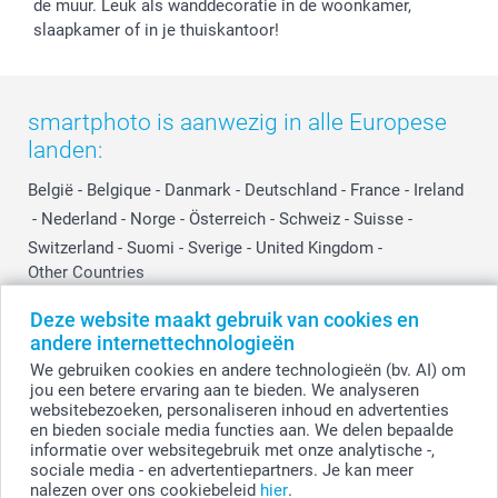
Investor Relations
Partnerships
de muur. Leuk als wanddecoratie in de woonkamer,
slaapkamer of in je thuiskantoor!
Influencer partnerprogramma
smartphoto is aanwezig in alle Europese
landen:
België
-
Belgique
-
Danmark
-
Deutschland
-
France
-
Ireland
-
Nederland
-
Norge
-
Österreich
-
Schweiz
-
Suisse
-
Switzerland
-
Suomi
-
Sverige
-
United Kingdom
-
Other Countries
Deze website maakt gebruik van cookies en
andere internettechnologieën
Alle prijzen zijn in EURO (€) inclusief BTW en exclusief verzendkosten.
We gebruiken cookies en andere technologieën (bv. AI) om
jou een betere ervaring aan te bieden. We analyseren
websitebezoeken, personaliseren inhoud en advertenties
en bieden sociale media functies aan. We delen bepaalde
© smartphoto group. Alle rechten voorbehouden.
Disclaimer
informatie over websitegebruik met onze analytische -,
sociale media - en advertentiepartners. Je kan meer
nalezen over ons cookiebeleid
hier
.