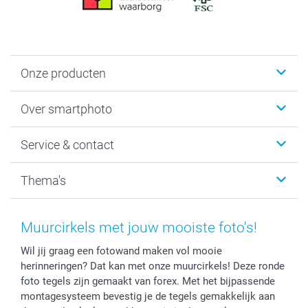
Onze producten
Foto's afdrukken
Over smartphoto
Fotoboeken
Wanddecoratie
smartphoto
Service & contact
Fotocadeaus
Vacatures
Kalenders & agenda's
Sitemap
Service & Contact
Thema's
Kaarten
Bestelproces
Tevredenheidsgarantie
Voorwaarden
Mijn account
Kerst
Herroepingsrecht
Mijn orderstatus
Baby
Muurcirkels met jouw mooiste foto's!
Privacy
smartbonus
Moederdag
Wil jij graag een fotowand maken vol mooie
Cookiebeleid
smartfriends
Vaderdag
herinneringen? Dat kan met onze muurcirkels! Deze ronde
Reviews
service@smartphoto.nl
Huwelijk
foto tegels zijn gemaakt van forex. Met het bijpassende
Prijslijst
Affiliate partnerprogramma
montagesysteem bevestig je de tegels gemakkelijk aan