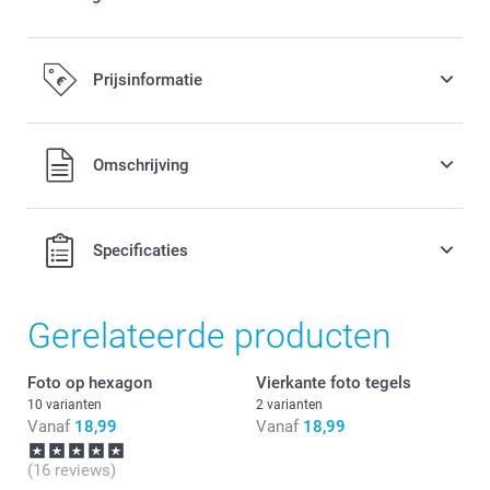
Prijsinformatie
Alle prijzen zijn in EURO (€) inclusief BTW en exclusief
Omschrijving
verzendkosten.
Specificaties
Gerelateerde producten
Foto op hexagon
Vierkante foto tegels
10 varianten
2 varianten
Vanaf
18,99
Vanaf
18,99
(16 reviews)