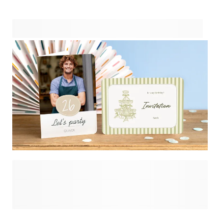
ook wat gepersonaliseerde decoraties toevoegen! De juiste
decoraties kunnen een eenvoudig afscheid omtoveren tot
een feest om nooit te vergeten, van vlaggenlijnen met hun
foto tot tafeldecoraties waar "We zullen je missen!" op
staat. Je collega's gaan tenslotte maar één keer met
pensioen, dus zorg ervoor dat hun afscheid net zo
onvergetelijk is als zijzelf.
Klaar om in stijl met pensioen te gaan? Begin je afscheid
met de perfecte uitnodiging! Jouw pensioenfeest verdient
uitnodigingen die de toon zetten, of je nu een kleine
bijeenkomst in de tuin organiseert of een groot festijn op
kantoor. Met onze gepersonaliseerde uitnodigingen kun je