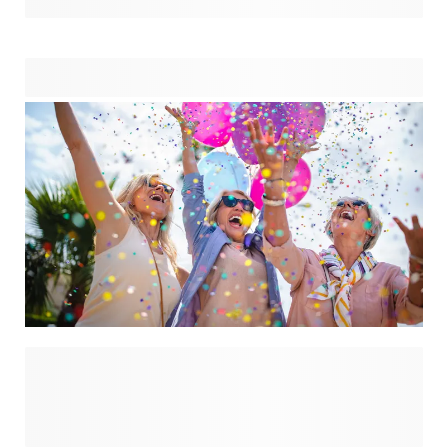
kopen, dus de paniek slaat toe: wat ga je dit jaar voor die
uitverkoren collega halen? Hier op onze Secret santa-
pagina vind je het perfecte cadeau voor elk budget. Wij
weten zeker dat je het meest passende cadeau vindt, of het
nu voor je baas, je bestie op het werk of de collega die je
nauwelijks hebt gesproken is.
Geeft je een afscheidsfeestje voor je collega die met
pensioen gaat? Vergeet niet wat bijbehorende
feestversiering te gebruiken om de sfeer erin te brengen.
Naast die verplichte ballonnen of slingers moet je zeker