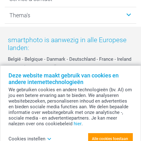
Fotocadeaus
Vacatures
Kalenders & agenda's
Sitemap
Service & Contact
Thema's
Kaarten
Bestelproces
Tevredenheidsgarantie
Voorwaarden
Mijn account
Kerst
Herroepingsrecht
Mijn orderstatus
Baby
smartphoto is aanwezig in alle Europese
Privacy
smartbonus
Moederdag
landen:
Cookiebeleid
smartfriends
Vaderdag
Reviews
service@smartphoto.nl
Huwelijk
België
-
Belgique
-
Danmark
-
Deutschland
-
France
-
Ireland
Prijslijst
Affiliate partnerprogramma
-
Nederland
-
Norge
-
Österreich
-
Schweiz
-
Suisse
-
Investor Relations
Partnerships
Deze website maakt gebruik van cookies en
Switzerland
-
Suomi
-
Sverige
-
United Kingdom
-
andere internettechnologieën
Other Countries
Influencer partnerprogramma
We gebruiken cookies en andere technologieën (bv. AI) om
jou een betere ervaring aan te bieden. We analyseren
websitebezoeken, personaliseren inhoud en advertenties
Alle prijzen zijn in EURO (€) inclusief BTW en exclusief verzendkosten.
en bieden sociale media functies aan. We delen bepaalde
informatie over websitegebruik met onze analytische -,
sociale media - en advertentiepartners. Je kan meer
nalezen over ons cookiebeleid
hier
.
© smartphoto group. Alle rechten voorbehouden.
Disclaimer
Cookies instellen
Alle cookies toestaan