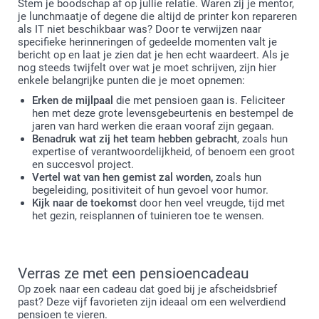
Stem je boodschap af op jullie relatie. Waren zij je mentor,
je lunchmaatje of degene die altijd de printer kon repareren
als IT niet beschikbaar was? Door te verwijzen naar
specifieke herinneringen of gedeelde momenten valt je
bericht op en laat je zien dat je hen echt waardeert. Als je
nog steeds twijfelt over wat je moet schrijven, zijn hier
enkele belangrijke punten die je moet opnemen:
Erken de mijlpaal
die met pensioen gaan is. Feliciteer
hen met deze grote levensgebeurtenis en bestempel de
jaren van hard werken die eraan vooraf zijn gegaan.
Benadruk wat zij het team hebben gebracht
, zoals hun
expertise of verantwoordelijkheid, of benoem een groot
en succesvol project.
Vertel wat van hen gemist zal worden,
zoals hun
begeleiding, positiviteit of hun gevoel voor humor.
Kijk naar de toekomst
door hen veel vreugde, tijd met
het gezin, reisplannen of tuinieren toe te wensen.
Verras ze met een pensioencadeau
Op zoek naar een cadeau dat goed bij je afscheidsbrief
past? Deze vijf favorieten zijn ideaal om een welverdiend
pensioen te vieren.