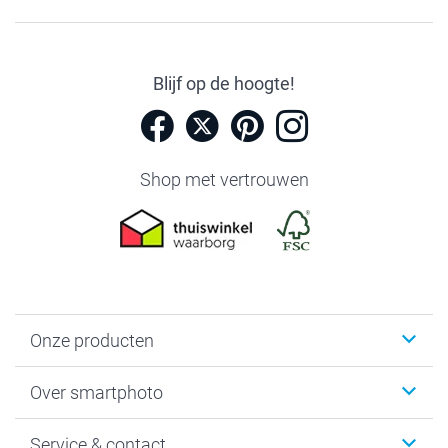
Blijf op de hoogte!
Shop met vertrouwen
Onze producten
Foto's afdrukken
Over smartphoto
Fotoboeken
Wanddecoratie
smartphoto
Service & contact