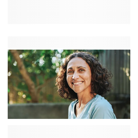
geweldige gepersonaliseerde cadeaus. Tover
familieportretten om in vrolijke karikaturen, van mama tot
papa en zelfs oma! Verken de mogelijkheden die we voor je
klaar hebben liggen. Met slechts één klik kunt je jouw foto's
verbeteren met leuke effecten en zo unieke cadeautjes
creëren die een glimlach op het gezicht van je dierbaren
toveren.
Wij hebben de beste cadeau-ideeën geselecteerd die
persoonlijk, praktisch en kantoorvriendelijk zijn, of het nu