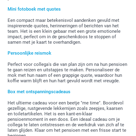
Mini fotoboek met quotes
Een compact maar betekenisvol aandenken gevuld met
inspirerende quotes, herinneringen of berichten van het
team. Het is een klein gebaar met een grote emotionele
impact, perfect om in de geschenkdoos te stoppen of
samen met je kaart te overhandigen.
Persoonlijke reismok
Perfect voor collega's die van plan zijn om na hun pensioen
te gaan reizen en uitstapjes te maken. Personaliseer de
mok met hun naam of een grappige quote, waardoor hun
koffie warm blijft en hun hart gevuld wordt met vreugde.
Box met ontspanningscadeaus
Het ultieme cadeau voor een beetje "me time". Boordevol
gezellige, rustgevende lekkernijen zoals zeepjes, kaarsen
en toiletartikelen. Het is een kant-en-klaar
pensioenmoment in een doos. Een ideaal cadeau om je
collega te laten ontstressen en de werkdruk van zich af te
laten glijden. Klaar om het pensioen met een frisse start te
beginnen.