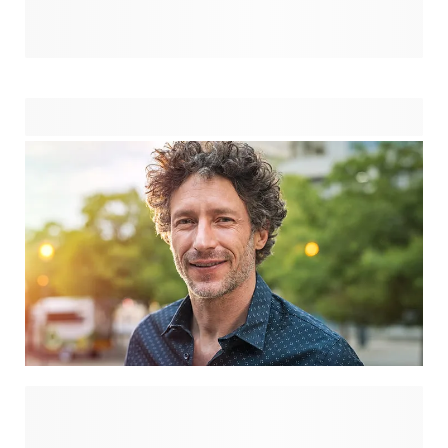
voor haar verjaardag is, een jubileum, een afscheid, of
gewoon als bedankje is. Richt je op voorwerpen die een
vleugje vreugde op haar werkplek brengen of die op een
subtiele maar betekenisvolle manier waardering uitspreken.
Hier zijn onze top 5 cadeaus voor vrouwelijke collega's.
Een cadeau nodig voor een mannelijke collega? De beste
cadeaus zijn nuttig, uniek en gemakkelijk te personaliseren,
van kantoorbenodigdheden tot leuke persoonlijke