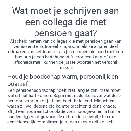
iedereen op een grappige of hartelijke wijze laten weten dat
Wat moet je schrijven aan
het tijd is om jouw afscheid te vieren (en jouw ontsnapping
aan de vroege ochtendvergaderingen aankondigen). Bekijk
een collega die met
hier ons ruime aanbod aan verschillende uitnodigingen en
pensioen gaat?
kies degene die het beste bij jou past!
Afscheid nemen van collega's die met pensioen gaan kan
verrassend emotioneel zijn, vooral als ze al jaren deel
uitmaken van het team of als je een speciale band met hen
had. Als je een bericht schrijft voor een kaart of een
afscheidsmail, kunnen de juiste woorden het verschil
maken.
Houd je boodschap warm, persoonlijk en
positief
Een pensioenboodschap hoeft niet lang te zijn, maar moet
wel uit het hart komen. Begin met nadenken over wat deze
persoon voor jou of je team heeft betekend. Misschien
waren zij wel degene die kalmte brachten tijdens chaos,
altijd een voorraad chocolade voor noodgevallen in hun la
hadden liggen of gewoon de ochtenden opvrolijkten met
een vriendelijk complimentje of een aanstekelijke lach.