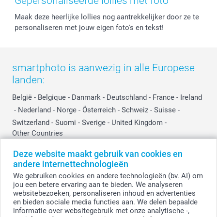
Gepersonaliseerde lollies met foto
Privacy
smartbonus
Moederdag
Maak deze heerlijke lollies nog aantrekkelijker door ze te
Cookiebeleid
smartfriends
Vaderdag
personaliseren met jouw eigen foto's en tekst!
Reviews
service@smartphoto.nl
Huwelijk
Prijslijst
Affiliate partnerprogramma
Investor Relations
Partnerships
smartphoto is aanwezig in alle Europese
Influencer partnerprogramma
landen:
België
-
Belgique
-
Danmark
-
Deutschland
-
France
-
Ireland
-
Nederland
-
Norge
-
Österreich
-
Schweiz
-
Suisse
-
Switzerland
-
Suomi
-
Sverige
-
United Kingdom
-
Other Countries
Deze website maakt gebruik van cookies en
andere internettechnologieën
Alle prijzen zijn in EURO (€) inclusief BTW en exclusief verzendkosten.
We gebruiken cookies en andere technologieën (bv. AI) om
jou een betere ervaring aan te bieden. We analyseren
websitebezoeken, personaliseren inhoud en advertenties
en bieden sociale media functies aan. We delen bepaalde
© smartphoto group. Alle rechten voorbehouden.
Disclaimer
informatie over websitegebruik met onze analytische -,