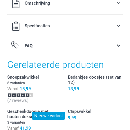
Alle prijzen zijn in EURO (€) inclusief BTW en exclusief
Omschrijving
verzendkosten.
Specificaties
FAQ
Gerelateerde producten
Snoepzakwikkel
Bedankjes doosjes (set van
12)
8 varianten
Vanaf
15,99
13,99
(7 reviews)
Geschenkdoosje met
Chipswikkel
Nieuwe variant
houten deksel
9,99
3 varianten
Vanaf
41,99
hier